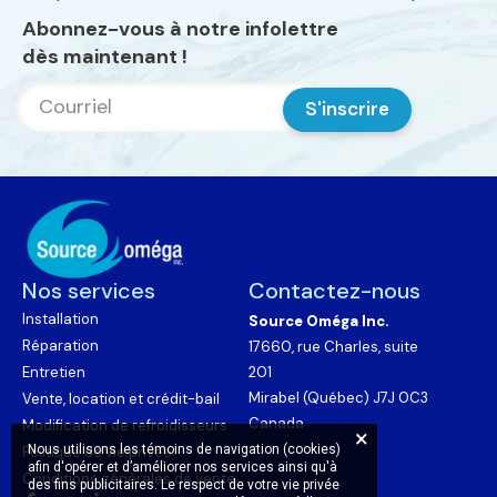
Abonnez-vous à notre infolettre
dès maintenant !
S'inscrire
Nos services
Contactez-nous
Installation
Source Oméga Inc.
Réparation
17660, rue Charles, suite
Entretien
201
Mirabel (Québec) J7J 0C3
Vente, location et crédit-bail
Canada
Modification de refroidisseurs
Nous utilisons les témoins de navigation (cookies)
Politique de vie privée
afin d'opérer et d’améliorer nos services ainsi qu'à
Conditions générales de vente
des fins publicitaires. Le respect de votre vie privée