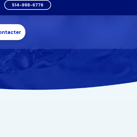
514-998-6776
ontacter