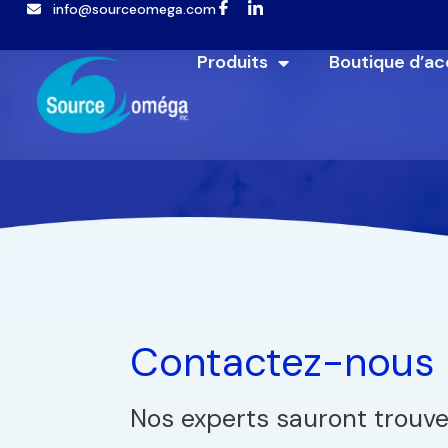
info@sourceomega.com
Popup template not selected
Produits
Boutique d’ac
Contactez-nous
Nos experts sauront trouver