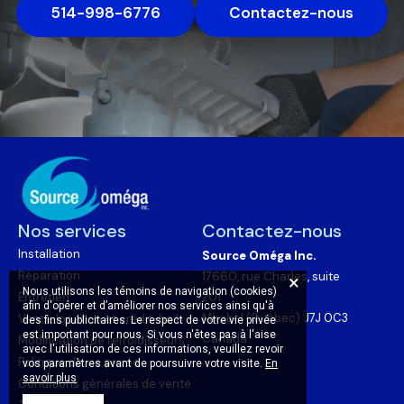
514-998-6776
Contactez-nous
Nos services
Contactez-nous
Installation
Source Oméga Inc.
Réparation
17660, rue Charles, suite
Nous utilisons les témoins de navigation (cookies)
Entretien
201
afin d'opérer et d’améliorer nos services ainsi qu'à
Mirabel (Québec) J7J 0C3
Vente, location et crédit-bail
des fins publicitaires. Le respect de votre vie privée
est important pour nous. Si vous n'êtes pas à l'aise
Canada
Modification de refroidisseurs
avec l'utilisation de ces informations, veuillez revoir
Politique de vie privée
vos paramètres avant de poursuivre votre visite.
En
savoir plus
Conditions générales de vente