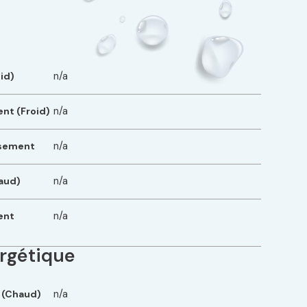
n/a
id)
n/a
nt (Froid)
n/a
ssement
n/a
aud)
n/a
ent
rgétique
n/a
 (Chaud)