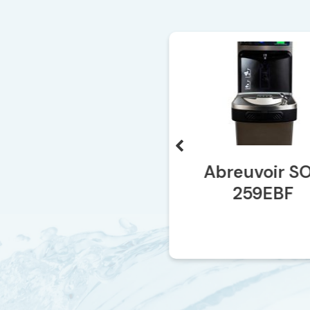
SO-265
Abreuvoir S
259EBF