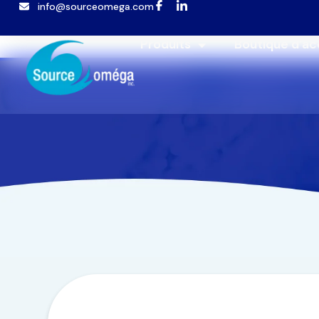
info@sourceomega.com
Popup template not selected
Produits
Boutique d’ac