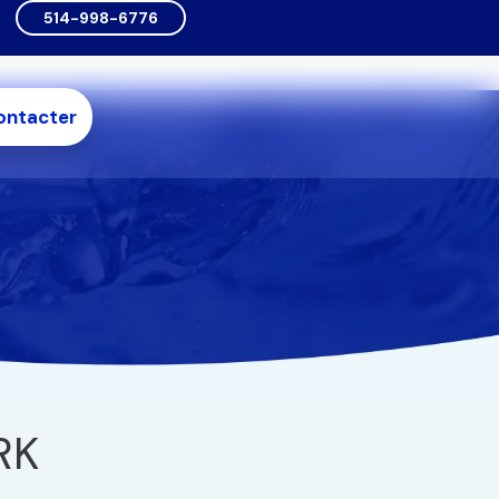
514-998-6776
ontacter
RK