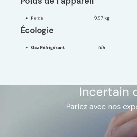
Poids de l’appareil
9.97 kg
Poids
Écologie
n/a
Gaz Réfrigérant
Incertain 
Parlez avec nos expe