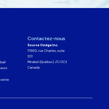
Contactez-nous
Source Oméga Inc.
17660, rue Charles, suite
201
Mirabel (Québec) J7J 0C3
bail
Canada
seurs
 vente