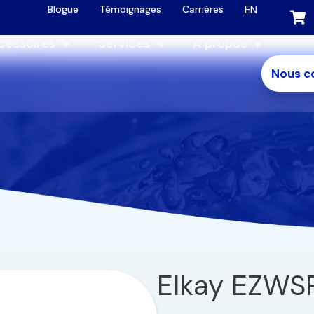
EN
Blogue
Témoignages
Carrières
cessoires
Services
À propos
Nous c
Elkay EZWS