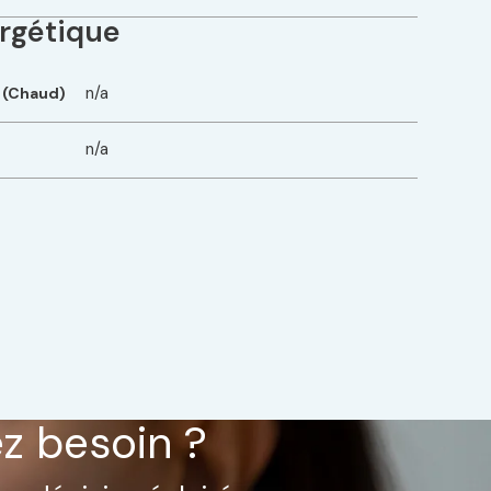
rgétique
n/a
 (Chaud)
n/a
ez besoin ?