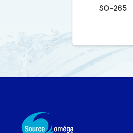
SO-265
Abreuv
25