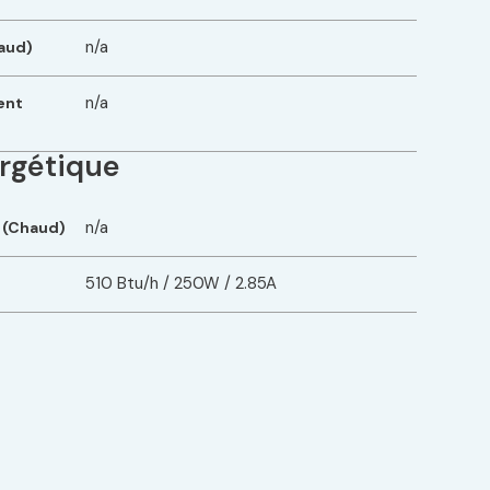
n/a
aud)
n/a
ent
rgétique
n/a
 (Chaud)
510 Btu/h / 250W / 2.85A