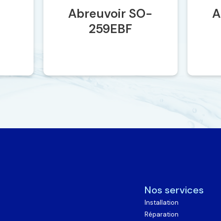
oir SO-
Abreuvoir SO-
9EBF
258EBF
Nos services
Installation
Réparation