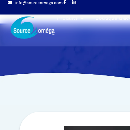
info@sourceomega.com
Popup template not selected
Produits
Boutique d’ac