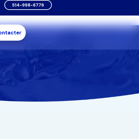
514-998-6776
ontacter