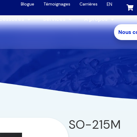
EN
Blogue
Témoignages
Carrières
cessoires
Services
À propos
Nous c
SO-215M