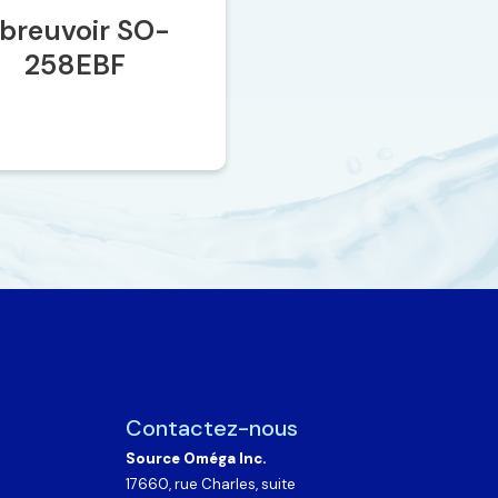
SO-2035
SO-1
Contactez-nous
Source Oméga Inc.
17660, rue Charles, suite