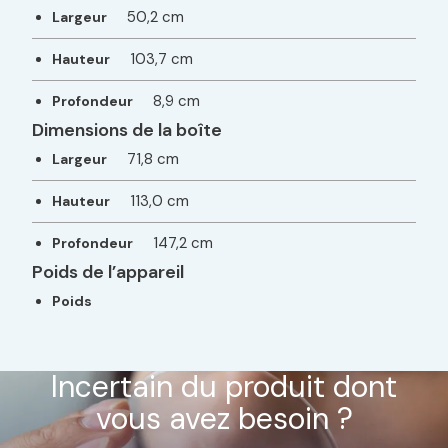
50,2 cm
Largeur
103,7 cm
Hauteur
8,9 cm
Profondeur
Dimensions de la boîte
71,8 cm
Largeur
113,0 cm
Hauteur
147,2 cm
Profondeur
Poids de l’appareil
Poids
Incertain du produit dont
vous avez besoin ?