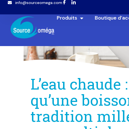
info@sourceomega.com
Popup template not selected
Produits
Boutique d’ac
L’eau chaude :
qu’une boisso
tradition mill