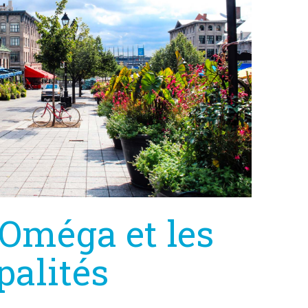
Oméga et les
palités