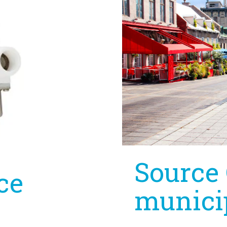
Source 
ce
munici