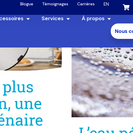
EN
Blogue
Témoignages
Carrières
cessoires
Services
À propos
Nous c
 plus
n, une
énaire
L’eau p