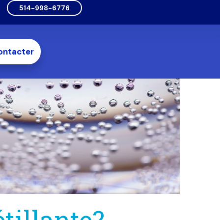
514-998-6776
ontacter
étillante?