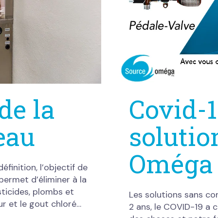
de la
Covid-1
’eau
solutio
Oméga
éfinition, l’objectif de
e permet d’éliminer à la
sticides, plombs et
Les solutions sans c
r et le gout chloré…
2 ans, le COVID-19 a 