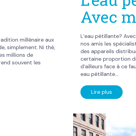
Avec m
L’eau pétillante? Ave
adition millénaire aux
nos amis les spéciali
e, simplement. Ni thé,
des appareils distribu
es millions de
certaine proportion de 
rend souvent les
d’ailleurs face à ce f
eau pétillante…
Lire plus